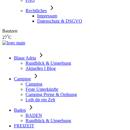
FAQ
Rechtliches
Impressum
Datenschutz & DSGVO
Bautzen
°
27
C
Blaue Adria
Rundblick & Umgebung
Aktuelles I Blog
Camping
Camping
Feste Unterkünfte
Camping Preise & Ordnung
Leih dir ein Zelt
Baden
BADEN
Rundblick & Umgebung
FREIZEIT