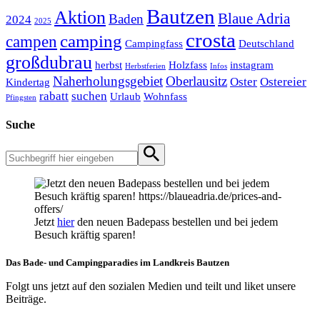
Bautzen
Aktion
Blaue Adria
Baden
2024
2025
crosta
camping
campen
Campingfass
Deutschland
großdubrau
herbst
Holzfass
instagram
Herbstferien
Infos
Naherholungsgebiet
Oberlausitz
Oster
Ostereier
Kindertag
rabatt
suchen
Urlaub
Wohnfass
Pfingsten
Suche
Jetzt
hier
den neuen Badepass bestellen und bei jedem
Besuch kräftig sparen!
Das Bade- und Campingparadies im Landkreis Bautzen
Folgt uns jetzt auf den sozialen Medien und teilt und liket unsere
Beiträge.