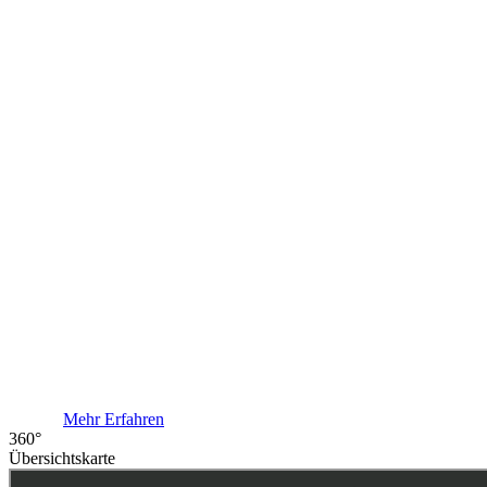
Das Bade- und
Campingparadie
im Landkreis
Bautzen.
Mehr Erfahren
360°
Übersichtskarte