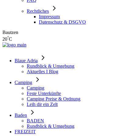
FAQ
Rechtliches
Impressum
Datenschutz & DSGVO
Bautzen
°
20
C
Blaue Adria
Rundblick & Umgebung
Aktuelles I Blog
Camping
Camping
Feste Unterkünfte
Camping Preise & Ordnung
Leih dir ein Zelt
Baden
BADEN
Rundblick & Umgebung
FREIZEIT