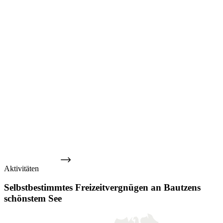
STAND UP
PADDLE
Preis auf Anfrage
Aktivitäten
Selbstbestimmtes Freizeitvergnügen an Bautzens
schönstem See