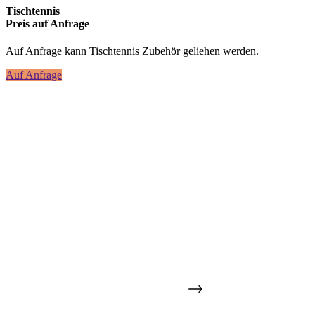
Tischtennis
Preis auf Anfrage
Auf Anfrage kann Tischtennis Zubehör geliehen werden.
Auf Anfrage
ANGELN
Für unsere Angelfreunde bieten wir Euch eine Möglichkeit der
Erholung und Entspannung am Angelteich. Hier wurde schon so
mancher Fang aus dem Wasser gezogen.