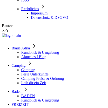
FAQ
Rechtliches
Impressum
Datenschutz & DSGVO
Bautzen
°
27
C
Blaue Adria
Rundblick & Umgebung
Aktuelles I Blog
Camping
Camping
Feste Unterkünfte
Camping Preise & Ordnung
Leih dir ein Zelt
Baden
BADEN
Rundblick & Umgebung
FREIZEIT