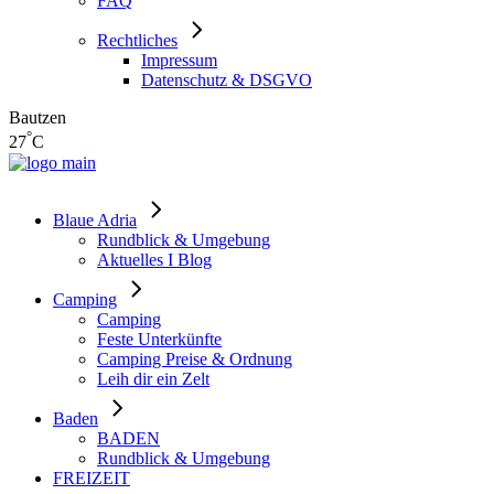
FAQ
Rechtliches
Impressum
Datenschutz & DSGVO
Bautzen
°
27
C
Blaue Adria
Rundblick & Umgebung
Aktuelles I Blog
Camping
Camping
Feste Unterkünfte
Camping Preise & Ordnung
Leih dir ein Zelt
Baden
BADEN
Rundblick & Umgebung
FREIZEIT