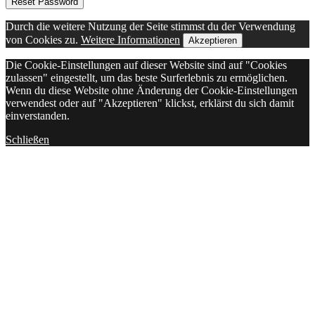
Reset Password
Durch die weitere Nutzung der Seite stimmst du der Verwendung
von Cookies zu.
Weitere Informationen
Akzeptieren
Die Cookie-Einstellungen auf dieser Website sind auf "Cookies
zulassen" eingestellt, um das beste Surferlebnis zu ermöglichen.
Wenn du diese Website ohne Änderung der Cookie-Einstellungen
verwendest oder auf "Akzeptieren" klickst, erklärst du sich damit
einverstanden.
Schließen