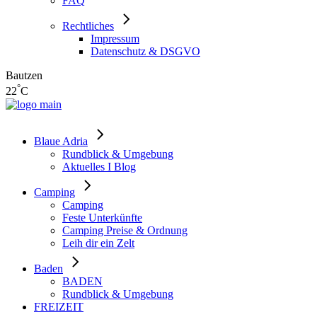
FAQ
Rechtliches
Impressum
Datenschutz & DSGVO
Bautzen
°
22
C
Blaue Adria
Rundblick & Umgebung
Aktuelles I Blog
Camping
Camping
Feste Unterkünfte
Camping Preise & Ordnung
Leih dir ein Zelt
Baden
BADEN
Rundblick & Umgebung
FREIZEIT